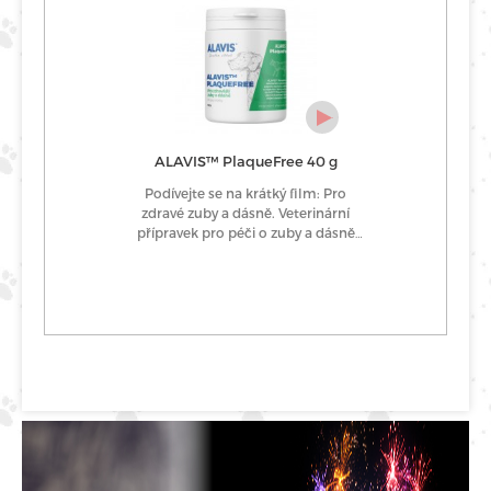
ALAVIS™ PlaqueFree 40 g
Podívejte se na krátký film: Pro
zdravé zuby a dásně. Veterinární
přípravek pro péči o zuby a dásně
psů a koček, který potlačuje zápach
z tlamy, odstraňuje zubní plak a
redukuje zubní kámen. Veterinární
přípravek v BIO kvalitě Velikost
balení: 40 g Nakupujte na alavis-
plus.cz