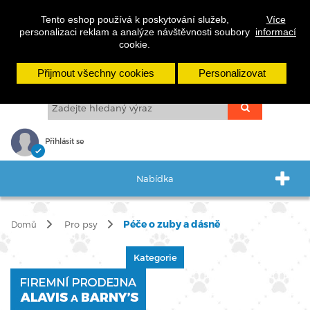
cs
sk
en
Tento eshop používá k poskytování služeb,
Více
personalizaci reklam a analýze návštěvnosti soubory
informací
cookie.
Přijmout všechny cookies
Personalizovat
Přihlásit se
Nabídka
Péče o zuby a dásně
Pro psy
Domů
Kategorie