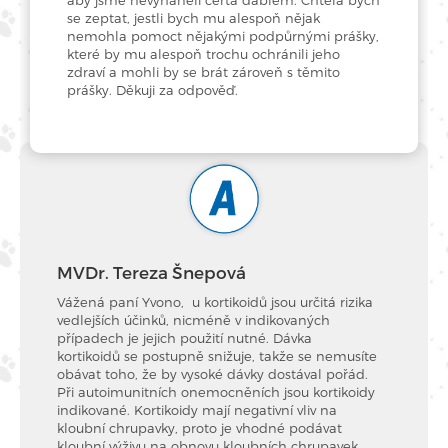
se zeptat, jestli bych mu alespoň nějak
nemohla pomoct nějakými podpůrnými prášky,
které by mu alespoň trochu ochránili jeho
zdraví a mohli by se brát zároveň s těmito
prášky. Děkuji za odpověď.
MVDr. Tereza Šnepová
Vážená paní Yvono, u kortikoidů jsou určitá rizika
vedlejších účinků, nicméně v indikovaných
případech je jejich použití nutné. Dávka
kortikoidů se postupně snižuje, takže se nemusíte
obávat toho, že by vysoké dávky dostával pořád.
Při autoimunitních onemocněních jsou kortikoidy
indikované. Kortikoidy mají negativní vliv na
kloubní chrupavky, proto je vhodné podávat
kloubní výživu na obnovu kloubních chrupavek.