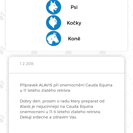
Psi
Kočky
Koně
1. 2. 2013
Přípravek ALAVIS při onemocnění Cauda Equina
u 11 letého zlatého retrívra
Dobry den, prosim o radu ktery preparat od
Alavis je nejucinnejsi na Cauda Equina
onemocneni u 11-ti leteho zlateho retrivra.
Dekuji srdecne a zdravim Vas.