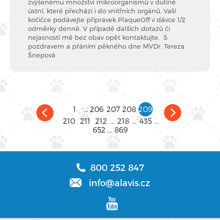
zvýšenému množství mikroorganismů v dutině
ústní, které přechází i do vnitřních orgánů. Vaší
kočičce podávejte přípravek PlaqueOff v dávce 1/2
odměrky denně. V případě dalších dotazů či
nejasností mě bez obav opět kontaktujte. S
pozdravem a přáním pěkného dne MVDr. Tereza
Šnepová
1
…
206
207
208
209
210
211
212
…
218
…
435
…
652
…
869
800 252 847
info@alavis.cz