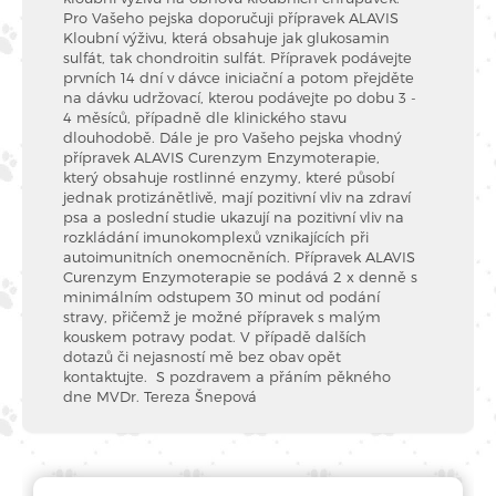
Pro Vašeho pejska doporučuji přípravek ALAVIS
Kloubní výživu, která obsahuje jak glukosamin
sulfát, tak chondroitin sulfát. Přípravek podávejte
prvních 14 dní v dávce iniciační a potom přejděte
na dávku udržovací, kterou podávejte po dobu 3 -
4 měsíců, případně dle klinického stavu
dlouhodobě. Dále je pro Vašeho pejska vhodný
přípravek ALAVIS Curenzym Enzymoterapie,
který obsahuje rostlinné enzymy, které působí
jednak protizánětlivě, mají pozitivní vliv na zdraví
psa a poslední studie ukazují na pozitivní vliv na
rozkládání imunokomplexů vznikajících při
autoimunitních onemocněních. Přípravek ALAVIS
Curenzym Enzymoterapie se podává 2 x denně s
minimálním odstupem 30 minut od podání
stravy, přičemž je možné přípravek s malým
kouskem potravy podat. V případě dalších
dotazů či nejasností mě bez obav opět
kontaktujte. S pozdravem a přáním pěkného
dne MVDr. Tereza Šnepová