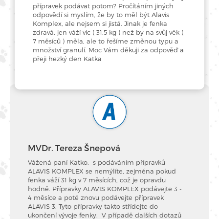
přípravek podávat potom? Pročítáním jiných
odpovědí si myslím, že by to měl být Alavis
Komplex, ale nejsem si jistá. Jinak je fenka
zdravá, jen váží víc ( 31,5 kg ) než by na svůj věk (
7 měsíců ) měla, ale to řešíme změnou typu a
množství granulí. Moc Vám děkuji za odpověď a
přeji hezký den Katka
MVDr. Tereza Šnepová
Vážená paní Katko, s podáváním přípravků
ALAVIS KOMPLEX se nemýlíte, zejména pokud
fenka váží 31 kg v 7 měsících, což je opravdu
hodně. Přípravky ALAVIS KOMPLEX podávejte 3 -
4 měsíce a poté znovu podávejte přípravek
ALAVIS 3. Tyto přípravky takto střídejte do
ukončení vývoje fenky. V případě dalších dotazů