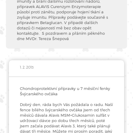
imunity a brání dalšímu rozšiřování nádorů,
přípravek ALAVIS Curenzym Enzymoterapie
působí proti zánětu, podporuje hojení tkání a
zvyšuje imunitu. Přípravky podávejte současně s
přípravkem Betaglucan. V případě dalších
dotazů či nejasností mě bez obav opět
kontaktujte. S pozdravem a přáním pěkného
dne MVDr. Tereza Šnepová
1. 2. 2013
Chondroprotektivní přípravky u 7 měsíční fenky
Švýcarského ovčáka
Dobrý den, ráda bych Vás požádala o radu. Naší
fence bílého švýcarského ovčáka jsem od třech
měsíců dávala Alavis MSM+Glukosamin sulfát v
udržovací dávce po dobu třech měsíců, poté
jsem začala podávat Alavis 3, který také plánuji
dávat tři měsíce. Můžete mi prosím poradit, jaký