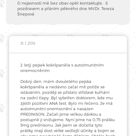
či nejasností mě bez obav opět kontaktujte. S
pozdravem a přáním pěkného dne MVDr. Tereza
Šnepová
31. 1. 2013
2 letý pejsek kokršpaněla s autoimunitním
onemocněním
Dobrý den, mám dvouletého pejska
kokršpaněla a nedávno začal mít potíže se
vstáváním, později se přidalo střídavé kulhání
na zadní tlapy. Byl vyšetřen doktorem, kde mu
zjistili pozitivní ANA test. Bylo mi řečeno, že má
autoimunitní onemocnění a nasazen
PREDNISON. Začali jsme velkou dávkou a
postupně ji snižujeme. Nyní jsme na 0,75 prášku
5mg prednisonu. Jak jsem se dočetla tyto
prášky mají dost velké vedlejší účinky a bojim se,
aby jsme nevyháněli čerta ďáblem. Chtěla bych