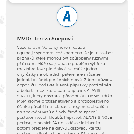
MVDr. Tereza Šnepová
Vážená paní Věro, syndrom cauda
equina je syndrom, což znamená, že je to soubor
příznaků, které mohou být způsobeny různými
příčinami. Může se jednat o problém výhřezu
meziobratlové ploténky či se může jednat
o výrůstky na obratlích páteře, ale může se
jednat i o zánět periferních nervů. Z toho důvodu
doporučuji podávat hlavně přípravky proti zánětu
a bolesti, mezi které patří přípravek ALAVIS
SINGLE, který obsahuje přírodní látku MSM. Látka
MSM kromě protizánětlivého a protibolestivého
účinku působí i na relaxaci a regeneraci svalů a
na zpevnění vazů a šlach, čímž se zpevní
postavení všech kloubů. Přípravek ALAVIS SINGLE
podávejte prvních 14 dní v dávce iniciační a
potom přejděte na dávku udržovací, kterou
podávejte dlouhodobě až trvale. Při zhoršení