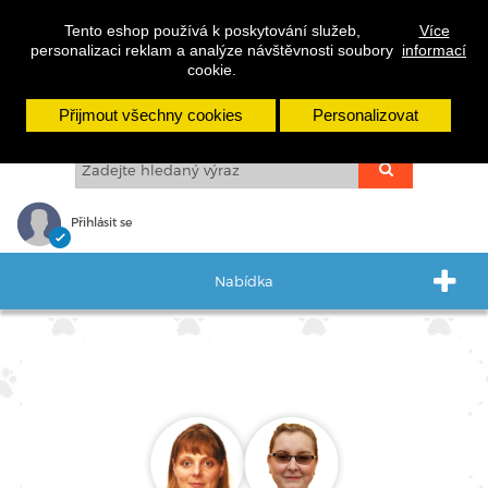
cs
sk
en
Tento eshop používá k poskytování služeb,
Více
personalizaci reklam a analýze návštěvnosti soubory
informací
cookie.
Přijmout všechny cookies
Personalizovat
Přihlásit se
Nabídka