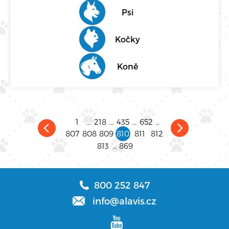
Psi
Kočky
Koně
1
…
218
…
435
…
652
…
807
808
809
810
811
812
813
…
869
800 252 847
info@alavis.cz