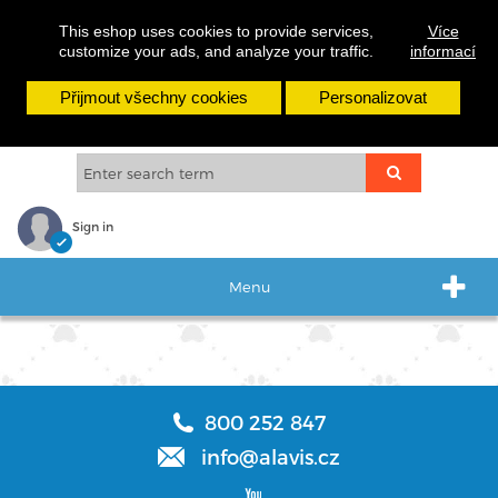
cs
sk
en
This eshop uses cookies to provide services,
Více
customize your ads, and analyze your traffic.
informací
Přijmout všechny cookies
Personalizovat
Sign in
Menu
800 252 847
info@alavis.cz