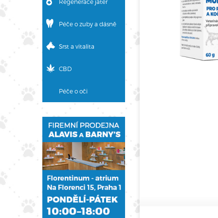
Regenerace jater
Péče o zuby a dásně
Srst a vitalita
CBD
Péče o oči