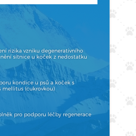
ení rizika vzniku degenerativního
ění sítnice u koček z nedostatku
poru kondice u psů a koček s
 mellitus (cukrovkou)
plněk pro podporu léčby regenerace