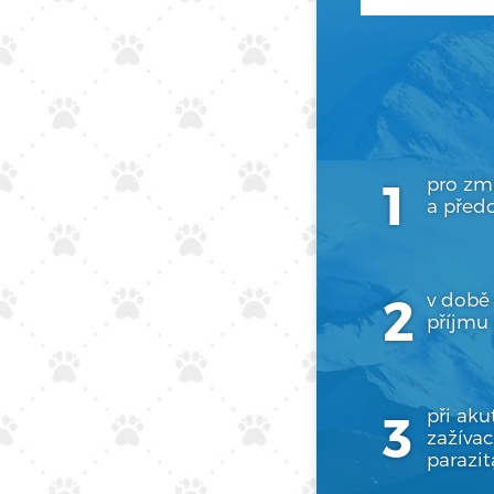
pro zmí
a před
v době
příjmu
při aku
zažívac
parazit