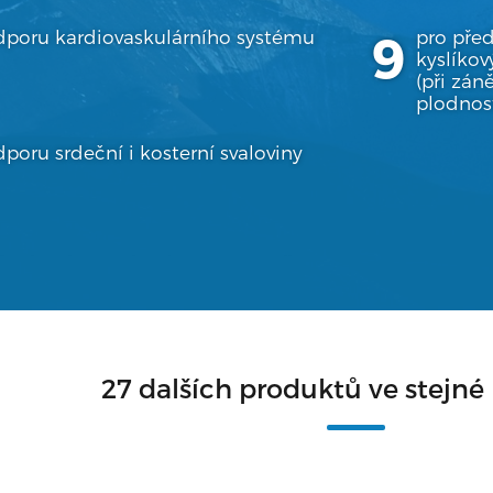
dporu kardiovaskulárního systému
pro pře
kyslíko
(při zán
plodnost
poru srdeční i kosterní svaloviny
27 dalších produktů ve stejné 