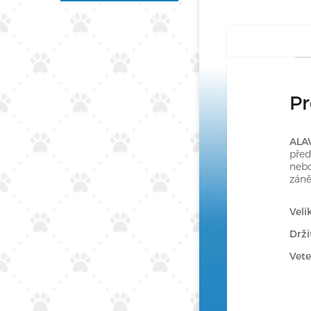
Pr
ALAV
před
nebo
záně
Veli
Drži
Vete