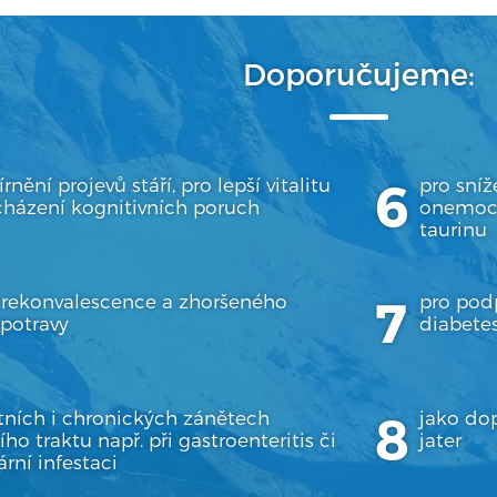
Doporučujeme:
rnění projevů stáří, pro lepší vitalitu
pro sníž
cházení kognitivních poruch
onemocn
taurinu
 rekonvalescence a zhoršeného
pro pod
 potravy
diabetes
tních i chronických zánětech
jako do
ího traktu např. při gastroenteritis či
jater
ární infestaci