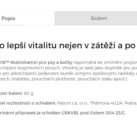
Popis
Složení
o lepší vitalitu nejen v zátěži a 
IS™ Multivitamin pro psy a kočky
napomáhá ke zmírnění projevů st
cházení kognitivních poruch. Vhodný je také jako doplněk pro po
 pro předcházení poškození buněk volnými kyslíkovými radikály 
tech, diabetes, poruchách plodnosti, poruchách zraku apod.).
kost balení:
60 g
tel rozhodnutí o schválení:
Patron ca, s.r.o., Thámova 402/4, Praha
rinární přípravek je schválen ÚSKVBL pod číslem
004-23/C
.