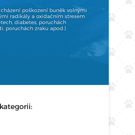
dcházení poškození buněk volnými
vými radikály a oxidačním stresem
ětech, diabetes, poruchách
i, poruchách zraku apod.)
kategorii: