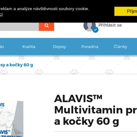
reklam a analýze návštěvnosti soubory cookie.
Přij
cí
Přihlásit se
ás
Kvalita
Dopisy
Poradna
Články
sy a kočky 60 g
ALAVIS™
Multivitamin p
a kočky 60 g