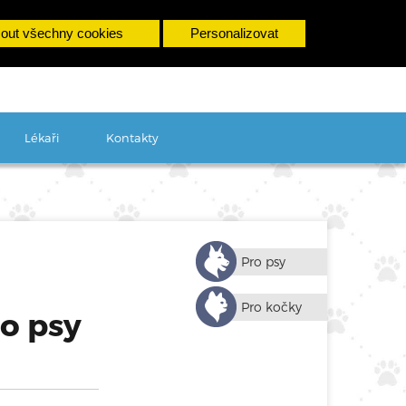
cs
sk
en
mout všechny cookies
Personalizovat
Lékaři
Kontakty
Pro psy
Pro kočky
ro psy