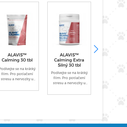
ALAVIS™
ALAVIS™
ALAVIS™ 5
Calming 30 tbl
Calming Extra
90 tb
Silný 30 tbl
Podívejte se na krátký
Komplexní k
Podívejte se na krátký
film: Pro potlačení
výživa pro ps
film: Pro potlačení
stresu a nervozity u
plemen a 
stresu a nervozity u
psů a koček. Čistě
Vhodný 
psů. Čistě přírodní
přírodní...
preventivní po
přípravek s...
při...