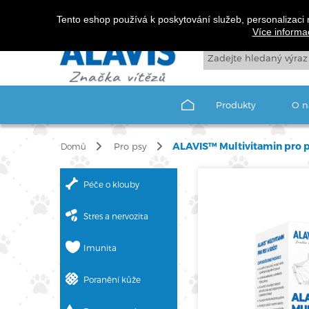
Tento eshop používá k poskytování služeb, personalizaci 
Více informa
Produkty
O n
ALAVIS™ Multivitamin pro p
Pro psy
Domů
Péče o klouby
Stres a nervozita
Imunita
Poranění kůže