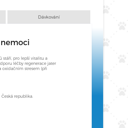
Dávkování
po nemoci
áří, pro lepší vitalitu a
dporu léčby regenerace jater
a oxidačním stresem (při
, Česká republika.