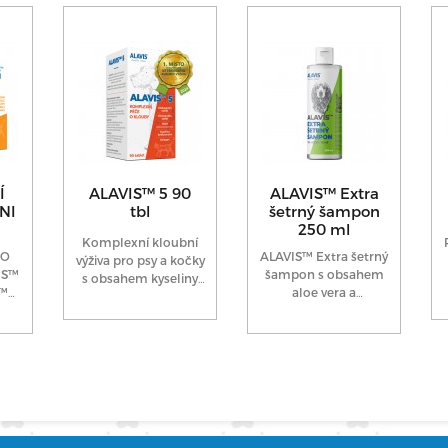
Í
ALAVIS™ 5 90
ALAVIS™ Extra
NI
tbl
šetrný šampon
250 ml
Komplexní kloubní
RO
ALAVIS™ Extra šetrný
výživa pro psy a kočky
IS™
šampon s obsahem
s obsahem kyseliny
S™
aloe vera a
hyaluronové. Vhodný
 na
konopného oleje je
pro preventivní...
určen pro psy, kočky
a koně...