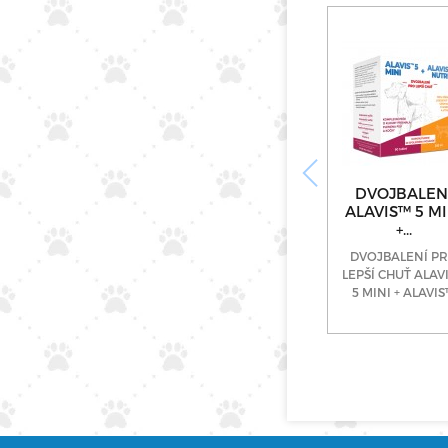
DVOJBALEN
ALAVIS™ 5 MI
+...
DVOJBALENÍ P
LEPŠÍ CHUŤ ALAV
5 MINI + ALAVI
Nutri Nakupujte
alavis-plus.cz