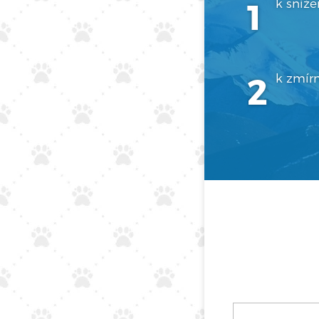
k sníže
k zmírn