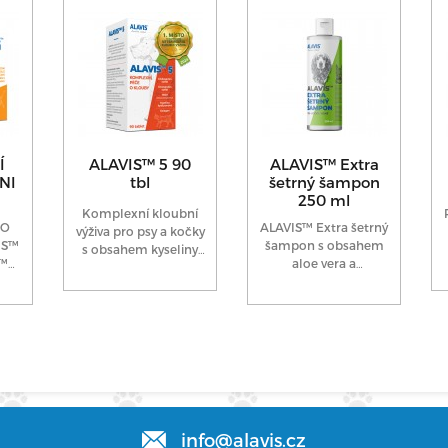
Í
ALAVIS™ 5 90
ALAVIS™ Extra
NI
tbl
šetrný šampon
250 ml
Komplexní kloubní
RO
ALAVIS™ Extra šetrný
výživa pro psy a kočky
IS™
šampon s obsahem
s obsahem kyseliny
S™
aloe vera a
hyaluronové. Vhodný
 na
konopného oleje je
pro preventivní...
určen pro psy, kočky
a koně...
info@alavis.cz