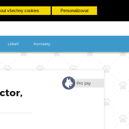
cs
sk
en
mout všechny cookies
Personalizovat
Lékaři
Kontakty
Pro psy
ctor,