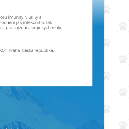
u imunity, vitality a
mocnění jak infekčního, tak
h a pro snížení alergických reakcí.
02/4, Praha, Česká republika.