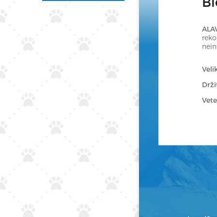
Bi
ALA
reko
nein
Veli
Drži
Vete