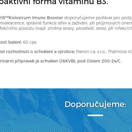
oaktivní forma vitaminu B3.
VIS™Kolostrum Imuno Booster
doporučujeme podávat pro podpor
nvalescence, správné funkce střev a zažívání, při průjmových one
fekčního původu (např. změna stravy, prostředí, stres), při infekcíc
kost balení:
60 cps.
tel rozhodnutí o schválení a výrobce:
Patron ca, s.r.o., Thámova 4
rinární přípravek je schválen ÚSKVBL pod číslem
200-24/C
.
Doporučujeme: