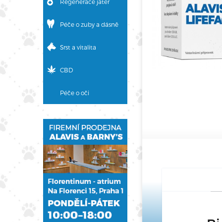
Regenerace jater
Péče o zuby a dásně
Srst a vitalita
CBD
Péče o oči