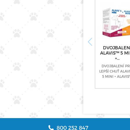
DVOJBALEN
ALAVIS™ 5 MI
+...
DVOJBALENÍ P
LEPŠÍ CHUŤ ALAV
5 MINI + ALAVI
Nutri Nakupujte
alavis-plus.cz
800 252 847