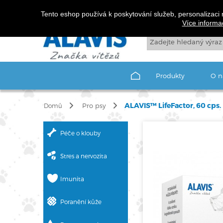
Tento eshop používá k poskytování služeb, personalizaci 
Více informa
Produkty
O n
ALAVIS™ LifeFactor, 60 cps.
Pro psy
Domů
Péče o klouby
Stres a nervozita
Imunita
Poranění kůže