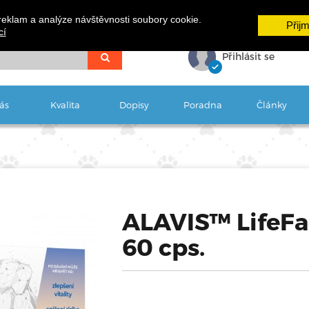
reklam a analýze návštěvnosti soubory cookie.
Přij
cí
Přihlásit se
ás
Kvalita
Dopisy
Poradna
Články
ALAVIS™ LifeFa
60 cps.