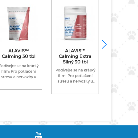
ALAVIS™
ALAVIS™
ALAVIS™ 5
Calming 30 tbl
Calming Extra
90 tb
Silný 30 tbl
Podívejte se na krátký
Komplexní k
Podívejte se na krátký
film: Pro potlačení
výživa pro ps
film: Pro potlačení
stresu a nervozity u
plemen a 
stresu a nervozity u
psů a koček. Čistě
Vhodný 
psů. Čistě přírodní
přírodní...
preventivní po
přípravek s...
při...