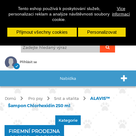
cs
sk
en
Tento eshop používá k poskytování služeb,
Více
personalizaci reklam a analýze návštěvnosti soubory
informací
cookie.
Přijmout všechny cookies
Personalizovat
Přihlásit se
Nabídka
ALAVIS™
Pro psy
Srst a vitalita
Domů
Šampon Chlorhexidin 250 ml
Kategorie