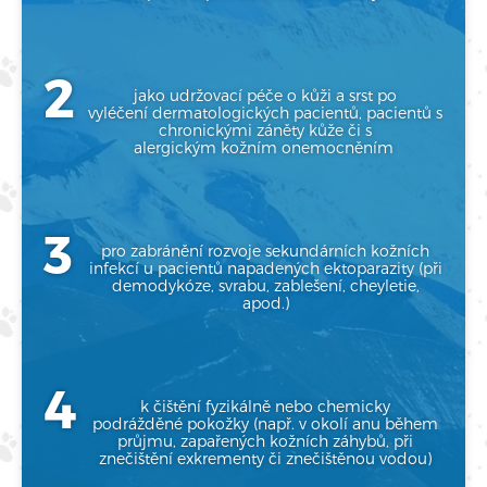
jako udržovací péče o kůži a srst po
vyléčení
dermatologických pacientů, pacientů
s
chronickými záněty kůže či s
alergickým
kožním onemocněním
pro zabránění rozvoje sekundárních kožních
infekcí
u pacientů napadených ektoparazity (při
demodykóze, svrabu, zablešení, cheyletie,
apod.)
k čištění fyzikálně nebo chemicky
podrážděné
pokožky (např. v okolí anu během
průjmu,
zapařených kožních záhybů, při
znečištění
exkrementy či znečištěnou vodou)