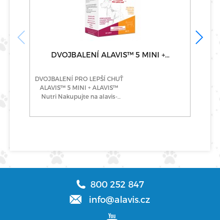
DVOJBALENÍ ALAVIS™ 5 MINI +...
DVOJBALENÍ PRO LEPŠÍ CHUŤ
ALAVIS™ 5 MINI + ALAVIS™
ša
Nutri Nakupujte na alavis-
a
plus.cz
800 252 847
info@alavis.cz