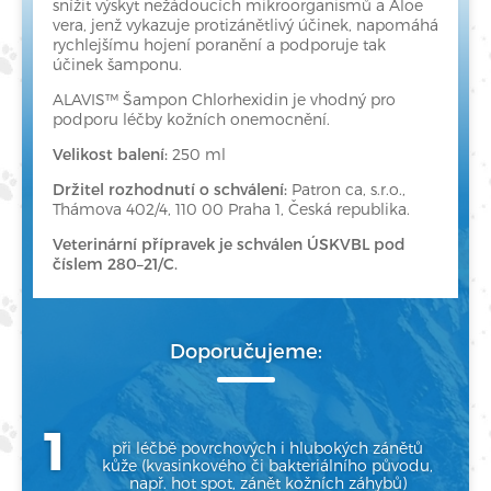
snížit výskyt nežádoucích mikroorganismů a Aloe
vera, jenž
vykazuje protizánětlivý účinek, napomáhá
rychlejšímu hojení poranění a podporuje tak
účinek šamponu.
ALAVIS™ Šampon Chlorhexidin je vhodný pro
podporu léčby kožních
onemocnění.
Velikost balení:
250 ml
Držitel rozhodnutí o schválení:
Patron ca, s.r.o.,
Thámova 402/4, 110 00 Praha 1, Česká republika.
Veterinární přípravek je schválen ÚSKVBL pod
číslem 280–21/C.
Doporučujeme:
při léčbě povrchových i hlubokých zánětů
kůže
(kvasinkového či bakteriálního původu,
např. hot
spot, zánět kožních záhybů)